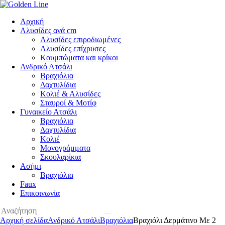
Αρχική
Αλυσίδες ανά cm
Αλυσίδες επιροδιωμένες
Αλυσίδες επίχρυσες
Κουμπώματα και κρίκοι
Ανδρικό Ατσάλι
Βραχιόλια
Δαχτυλίδια
Κολιέ & Αλυσίδες
Σταυροί & Μοτίφ
Γυναικείο Ατσάλι
Βραχιόλια
Δαχτυλίδια
Κολιέ
Μονογράμματα
Σκουλαρίκια
Ασήμι
Βραχιόλια
Faux
Επικοινωνία
Αρχική σελίδα
Ανδρικό Ατσάλι
Βραχιόλια
Βραχιόλι Δερμάτινο Με 2