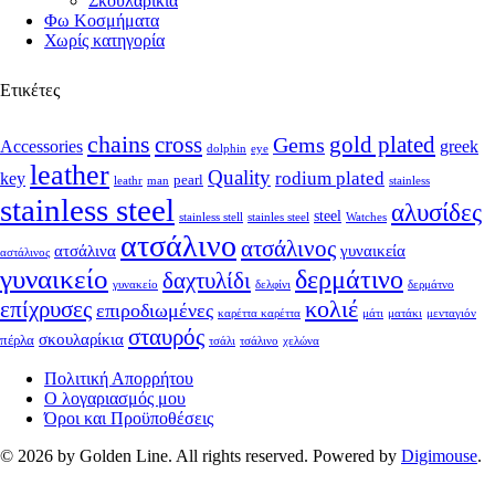
Σκουλαρίκια
Φω Κοσμήματα
Χωρίς κατηγορία
Ετικέτες
chains
cross
Gems
gold plated
Accessories
greek
dolphin
eye
leather
Quality
rodium plated
key
pearl
leathr
man
stainless
stainless steel
αλυσίδες
steel
stainless stell
stainles steel
Watches
ατσάλινο
ατσάλινος
ατσάλινα
γυναικεία
αστάλινος
γυναικείο
δερμάτινο
δαχτυλίδι
γυνακείο
δελφίνι
δερμάτνο
κολιέ
επίχρυσες
επιροδιωμένες
καρέττα καρέττα
μάτι
ματάκι
μενταγιόν
σταυρός
σκουλαρίκια
πέρλα
τσάλι
τσάλινο
χελώνα
Πολιτική Απορρήτου
Ο λογαριασμός μου
Όροι και Προϋποθέσεις
© 2026 by Golden Line. All rights reserved. Powered by
Digimouse
.