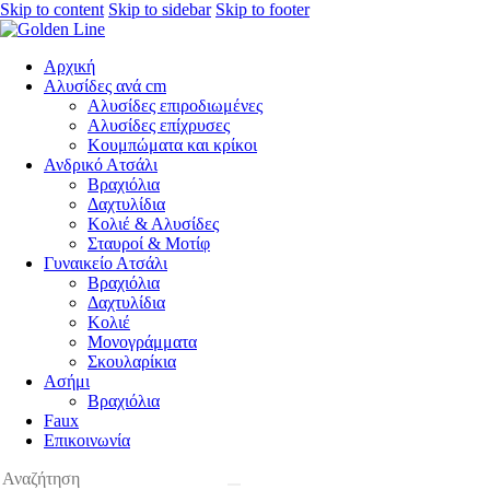
Skip to content
Skip to sidebar
Skip to footer
Αρχική
Αλυσίδες ανά cm
Αλυσίδες επιροδιωμένες
Αλυσίδες επίχρυσες
Κουμπώματα και κρίκοι
Ανδρικό Ατσάλι
Βραχιόλια
Δαχτυλίδια
Κολιέ & Αλυσίδες
Σταυροί & Μοτίφ
Γυναικείο Ατσάλι
Βραχιόλια
Δαχτυλίδια
Κολιέ
Μονογράμματα
Σκουλαρίκια
Ασήμι
Βραχιόλια
Faux
Επικοινωνία