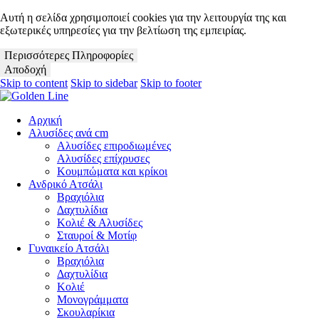
Αυτή η σελίδα χρησιμοποιεί cookies για την λειτουργία της και
εξωτερικές υπηρεσίες για την βελτίωση της εμπειρίας.
Περισσότερες Πληροφορίες
Αποδοχή
Skip to content
Skip to sidebar
Skip to footer
Αρχική
Αλυσίδες ανά cm
Αλυσίδες επιροδιωμένες
Αλυσίδες επίχρυσες
Κουμπώματα και κρίκοι
Ανδρικό Ατσάλι
Βραχιόλια
Δαχτυλίδια
Κολιέ & Αλυσίδες
Σταυροί & Μοτίφ
Γυναικείο Ατσάλι
Βραχιόλια
Δαχτυλίδια
Κολιέ
Μονογράμματα
Σκουλαρίκια