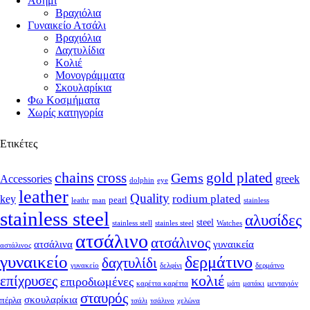
Ασήμι
Βραχιόλια
Γυναικείο Ατσάλι
Βραχιόλια
Δαχτυλίδια
Κολιέ
Μονογράμματα
Σκουλαρίκια
Φω Κοσμήματα
Χωρίς κατηγορία
Ετικέτες
chains
cross
Gems
gold plated
Accessories
greek
dolphin
eye
leather
Quality
rodium plated
key
pearl
leathr
man
stainless
stainless steel
αλυσίδες
steel
stainless stell
stainles steel
Watches
ατσάλινο
ατσάλινος
ατσάλινα
γυναικεία
αστάλινος
γυναικείο
δερμάτινο
δαχτυλίδι
γυνακείο
δελφίνι
δερμάτνο
κολιέ
επίχρυσες
επιροδιωμένες
καρέττα καρέττα
μάτι
ματάκι
μενταγιόν
σταυρός
σκουλαρίκια
πέρλα
τσάλι
τσάλινο
χελώνα