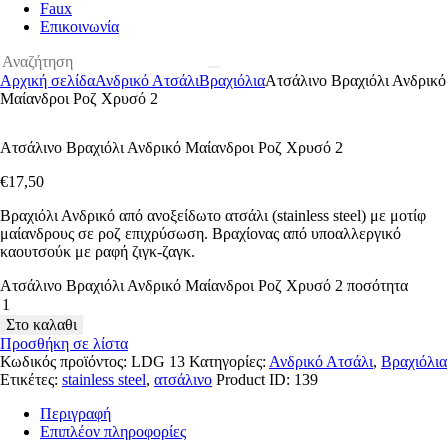
Faux
Επικοινωνία
Αρχική σελίδα
Ανδρικό Ατσάλι
Βραχιόλια
Ατσάλινο Βραχιόλι Ανδρικό
Μαίανδροι Ροζ Χρυσό 2
Ατσάλινο Βραχιόλι Ανδρικό Μαίανδροι Ροζ Χρυσό 2
€
17
,
50
Βραχιόλι Ανδρικό από ανοξείδωτο ατσάλι (stainless steel) με μοτίφ
μαίανδρους σε ροζ επιχρύσωση. Βραχίονας από υποαλλεργικό
καουτσούκ με ραφή ζιγκ-ζαγκ.
Ατσάλινο Βραχιόλι Ανδρικό Μαίανδροι Ροζ Χρυσό 2 ποσότητα
Στο καλαθι
Προσθήκη σε λίστα
Κωδικός προϊόντος:
LDG 13
Κατηγορίες:
Ανδρικό Ατσάλι
,
Βραχιόλια
Ετικέτες:
stainless steel
,
ατσάλινο
Product ID:
139
Περιγραφή
Επιπλέον πληροφορίες