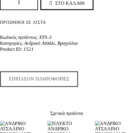
ΒΡΑΧΙΟΛΙ
ΣΤΟ ΚΑΛΑΘΙ
ΜΕ
ΜΑΥΡΟ
ΔΕΡΜΑ
ΠΡΟΣΘΉΚΗ ΣΕ ΛΊΣΤΑ
ΚΑΙ
ΑΤΣΑΛΙΝΟ
ΚΟΥΜΠΩΜΑ
XYS-3
Κωδικός προϊόντος:
ποσότητα
Ανδρικό Ατσάλι
Βραχιόλια
Κατηγορίες:
,
1521
Product ID:
ΕΠΙΠΛΈΟΝ ΠΛΗΡΟΦΟΡΊΕΣ
Σχετικά προϊόντα
ΑΝΔΡΙΚΟ
ΑΝΔΡΙΚΟ
ΑΤΣΑΛΙΝΟ
ΠΛΕΚΤΟ
ΑΤΣΑΛΙΝΟ
ΒΡΑΧΙΟΛΙ