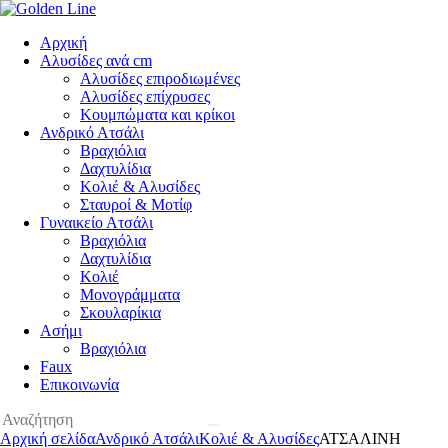
Αρχική
Αλυσίδες ανά cm
Αλυσίδες επιροδιωμένες
Αλυσίδες επίχρυσες
Κουμπώματα και κρίκοι
Ανδρικό Ατσάλι
Βραχιόλια
Δαχτυλίδια
Κολιέ & Αλυσίδες
Σταυροί & Μοτίφ
Γυναικείο Ατσάλι
Βραχιόλια
Δαχτυλίδια
Κολιέ
Μονογράμματα
Σκουλαρίκια
Ασήμι
Βραχιόλια
Faux
Επικοινωνία
Αρχική σελίδα
Ανδρικό Ατσάλι
Κολιέ & Αλυσίδες
ΑΤΣΑΛΙΝΗ