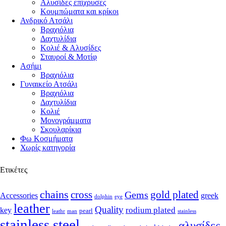
Αλυσίδες επίχρυσες
Κουμπώματα και κρίκοι
Ανδρικό Ατσάλι
Βραχιόλια
Δαχτυλίδια
Κολιέ & Αλυσίδες
Σταυροί & Μοτίφ
Ασήμι
Βραχιόλια
Γυναικείο Ατσάλι
Βραχιόλια
Δαχτυλίδια
Κολιέ
Μονογράμματα
Σκουλαρίκια
Φω Κοσμήματα
Χωρίς κατηγορία
Ετικέτες
chains
cross
Gems
gold plated
Accessories
greek
dolphin
eye
leather
Quality
rodium plated
key
pearl
leathr
man
stainless
stainless steel
αλυσίδες