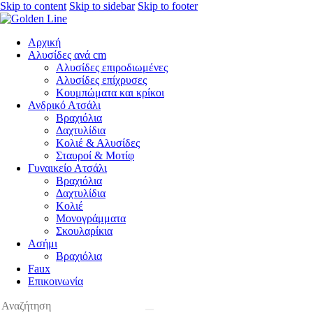
Skip to content
Skip to sidebar
Skip to footer
Αρχική
Αλυσίδες ανά cm
Αλυσίδες επιροδιωμένες
Αλυσίδες επίχρυσες
Κουμπώματα και κρίκοι
Ανδρικό Ατσάλι
Βραχιόλια
Δαχτυλίδια
Κολιέ & Αλυσίδες
Σταυροί & Μοτίφ
Γυναικείο Ατσάλι
Βραχιόλια
Δαχτυλίδια
Κολιέ
Μονογράμματα
Σκουλαρίκια
Ασήμι
Βραχιόλια
Faux
Επικοινωνία