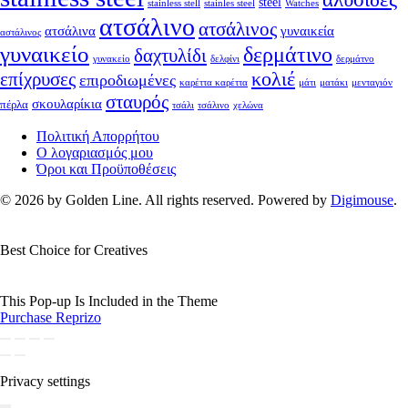
steel
stainless stell
stainles steel
Watches
ατσάλινο
ατσάλινος
ατσάλινα
γυναικεία
αστάλινος
γυναικείο
δερμάτινο
δαχτυλίδι
γυνακείο
δελφίνι
δερμάτνο
κολιέ
επίχρυσες
επιροδιωμένες
καρέττα καρέττα
μάτι
ματάκι
μενταγιόν
σταυρός
σκουλαρίκια
πέρλα
τσάλι
τσάλινο
χελώνα
Πολιτική Απορρήτου
Ο λογαριασμός μου
Όροι και Προϋποθέσεις
© 2026 by Golden Line. All rights reserved. Powered by
Digimouse
.
Best Choice for Creatives
This Pop-up Is Included in the Theme
Purchase Reprizo
Privacy settings