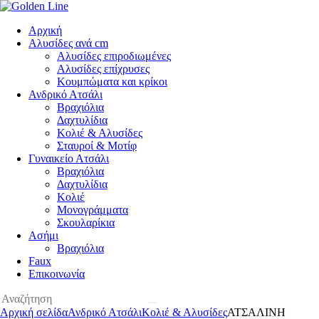
Αρχική
Αλυσίδες ανά cm
Αλυσίδες επιροδιωμένες
Αλυσίδες επίχρυσες
Κουμπώματα και κρίκοι
Ανδρικό Ατσάλι
Βραχιόλια
Δαχτυλίδια
Κολιέ & Αλυσίδες
Σταυροί & Μοτίφ
Γυναικείο Ατσάλι
Βραχιόλια
Δαχτυλίδια
Κολιέ
Μονογράμματα
Σκουλαρίκια
Ασήμι
Βραχιόλια
Faux
Επικοινωνία
Αρχική σελίδα
Ανδρικό Ατσάλι
Κολιέ & Αλυσίδες
ΑΤΣΑΛΙΝΗ