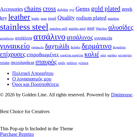
chains
cross
Gems
gold plated
Accessories
greek
dolphin
eye
leather
Quality
rodium plated
key
pearl
leathr
man
stainless
stainless steel
αλυσίδες
steel
stainless stell
stainles steel
Watches
ατσάλινο
ατσάλινος
ατσάλινα
γυναικεία
αστάλινος
γυναικείο
δερμάτινο
δαχτυλίδι
γυνακείο
δελφίνι
δερμάτνο
κολιέ
επίχρυσες
επιροδιωμένες
καρέττα καρέττα
μάτι
ματάκι
μενταγιόν
σταυρός
σκουλαρίκια
πέρλα
τσάλι
τσάλινο
χελώνα
Πολιτική Απορρήτου
Ο λογαριασμός μου
Όροι και Προϋποθέσεις
© 2026 by Golden Line. All rights reserved. Powered by
Digimouse
.
Best Choice for Creatives
This Pop-up Is Included in the Theme
Purchase Reprizo