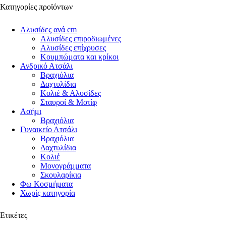
Κατηγορίες προϊόντων
Αλυσίδες ανά cm
Αλυσίδες επιροδιωμένες
Αλυσίδες επίχρυσες
Κουμπώματα και κρίκοι
Ανδρικό Ατσάλι
Βραχιόλια
Δαχτυλίδια
Κολιέ & Αλυσίδες
Σταυροί & Μοτίφ
Ασήμι
Βραχιόλια
Γυναικείο Ατσάλι
Βραχιόλια
Δαχτυλίδια
Κολιέ
Μονογράμματα
Σκουλαρίκια
Φω Κοσμήματα
Χωρίς κατηγορία
Ετικέτες