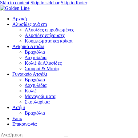
Skip to content
Skip to sidebar
Skip to footer
Αρχική
Αλυσίδες ανά cm
Αλυσίδες επιροδιωμένες
Αλυσίδες επίχρυσες
Κουμπώματα και κρίκοι
Ανδρικό Ατσάλι
Βραχιόλια
Δαχτυλίδια
Κολιέ & Αλυσίδες
Σταυροί & Μοτίφ
Γυναικείο Ατσάλι
Βραχιόλια
Δαχτυλίδια
Κολιέ
Μονογράμματα
Σκουλαρίκια
Ασήμι
Βραχιόλια
Faux
Επικοινωνία