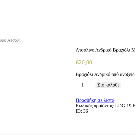
ύρο Ατσάλι
Ατσάλινο Ανδρικό Βραχιόλι 
€
20
,
00
Βραχιόλι Ανδρικό από ανοξείδωτ
Ατσάλινο
Στο καλαθι
Ανδρικό
Βραχιόλι
Προσθήκη σε λίστα
Μαύρο
Κωδικός προϊόντος:
LDG 19
Κ
Ατσάλι
ID:
36
ποσότητα