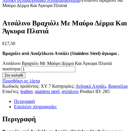
Αρχική σελίδα
Ανδρικό Ατσάλι
Βραχιόλια
Ατσάλινο Βραχιόλι Με
Μαύρο Δέρμα Και Άγκυρα Πλατιά
Ατσάλινο Βραχιόλι Με Μαύρο Δέρμα Και
Άγκυρα Πλατιά
€
17
,
50
Βραχιόλι από Ανοξείδωτο Ατσάλι (Stainless Steel) άγκυρα .
Ατσάλινο Βραχιόλι Με Μαύρο Δέρμα Και Άγκυρα Πλατιά
ποσότητα
Στο καλαθι
Προσθήκη σε λίστα
Κωδικός προϊόντος:
ΧΥ 7
Κατηγορίες:
Ανδρικό Ατσάλι
,
Βραχιόλια
Ετικέτες:
leather
,
stainless steel
,
ατσάλινο
Product ID:
285
Περιγραφή
Επιπλέον πληροφορίες
Περιγραφή