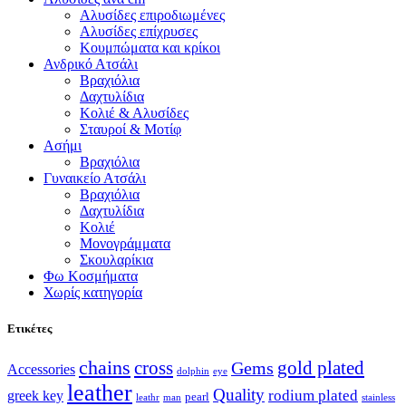
Αλυσίδες επιροδιωμένες
Αλυσίδες επίχρυσες
Κουμπώματα και κρίκοι
Ανδρικό Ατσάλι
Βραχιόλια
Δαχτυλίδια
Κολιέ & Αλυσίδες
Σταυροί & Μοτίφ
Ασήμι
Βραχιόλια
Γυναικείο Ατσάλι
Βραχιόλια
Δαχτυλίδια
Κολιέ
Μονογράμματα
Σκουλαρίκια
Φω Κοσμήματα
Χωρίς κατηγορία
Ετικέτες
chains
cross
Gems
gold plated
Accessories
dolphin
eye
leather
Quality
rodium plated
greek key
pearl
leathr
man
stainless