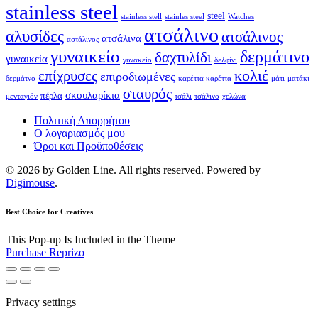
stainless steel
steel
stainless stell
stainles steel
Watches
ατσάλινο
αλυσίδες
ατσάλινος
ατσάλινα
αστάλινος
γυναικείο
δερμάτινο
δαχτυλίδι
γυναικεία
γυνακείο
δελφίνι
κολιέ
επίχρυσες
επιροδιωμένες
δερμάτνο
καρέττα καρέττα
μάτι
ματάκι
σταυρός
σκουλαρίκια
πέρλα
μενταγιόν
τσάλι
τσάλινο
χελώνα
Πολιτική Απορρήτου
Ο λογαριασμός μου
Όροι και Προϋποθέσεις
© 2026 by Golden Line. All rights reserved. Powered by
Digimouse
.
Best Choice for Creatives
This Pop-up Is Included in the Theme
Purchase Reprizo
Privacy settings