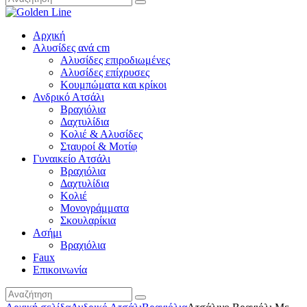
Αρχική
Αλυσίδες ανά cm
Αλυσίδες επιροδιωμένες
Αλυσίδες επίχρυσες
Κουμπώματα και κρίκοι
Ανδρικό Ατσάλι
Βραχιόλια
Δαχτυλίδια
Κολιέ & Αλυσίδες
Σταυροί & Μοτίφ
Γυναικείο Ατσάλι
Βραχιόλια
Δαχτυλίδια
Κολιέ
Μονογράμματα
Σκουλαρίκια
Ασήμι
Βραχιόλια
Faux
Επικοινωνία