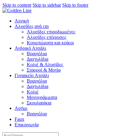
Skip to content
Skip to sidebar
Skip to footer
Αρχική
Αλυσίδες ανά cm
Αλυσίδες επιροδιωμένες
Αλυσίδες επίχρυσες
Κουμπώματα και κρίκοι
Ανδρικό Ατσάλι
Βραχιόλια
Δαχτυλίδια
Κολιέ & Αλυσίδες
Σταυροί & Μοτίφ
Γυναικείο Ατσάλι
Βραχιόλια
Δαχτυλίδια
Κολιέ
Μονογράμματα
Σκουλαρίκια
Ασήμι
Βραχιόλια
Faux
Επικοινωνία