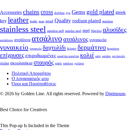
chains
cross
Gems
gold plated
Accessories
greek
dolphin
eye
leather
Quality
rodium plated
key
pearl
leathr
man
stainless
stainless steel
αλυσίδες
steel
stainless stell
stainles steel
Watches
ατσάλινο
ατσάλινος
ατσάλινα
γυναικεία
αστάλινος
γυναικείο
δερμάτινο
δαχτυλίδι
γυνακείο
δελφίνι
δερμάτνο
κολιέ
επίχρυσες
επιροδιωμένες
καρέττα καρέττα
μάτι
ματάκι
μενταγιόν
σταυρός
σκουλαρίκια
πέρλα
τσάλι
τσάλινο
χελώνα
Πολιτική Απορρήτου
Ο λογαριασμός μου
Όροι και Προϋποθέσεις
© 2026 by Golden Line. All rights reserved. Powered by
Digimouse
.
Best Choice for Creatives
This Pop-up Is Included in the Theme