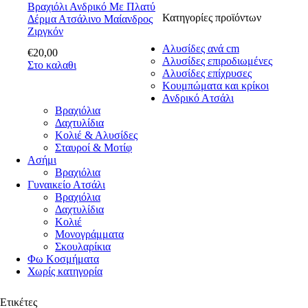
Βραχιόλι Ανδρικό Με Πλατύ
Κατηγορίες προϊόντων
Δέρμα Ατσάλινο Μαίανδρος
Ζιργκόν
Αλυσίδες ανά cm
€
20
,
00
Αλυσίδες επιροδιωμένες
Στο καλαθι
Αλυσίδες επίχρυσες
Κουμπώματα και κρίκοι
Ανδρικό Ατσάλι
Βραχιόλια
Δαχτυλίδια
Κολιέ & Αλυσίδες
Σταυροί & Μοτίφ
Ασήμι
Βραχιόλια
Γυναικείο Ατσάλι
Βραχιόλια
Δαχτυλίδια
Κολιέ
Μονογράμματα
Σκουλαρίκια
Φω Κοσμήματα
Χωρίς κατηγορία
Ετικέτες