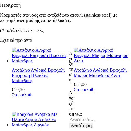
Περιγραφή
Κρεμαστός σταυρός από ανοξείδωτο ατσάλι (stainless steel) με
λεπτομέρειες μαύρης επιμετάλλωσης.
(Διαστάσεις 2,5 x 1 εκ.)
Σχετικά προϊόντα
Α
να
ζή
τη
Ατσάλινο Ανδρικό Βραχιόλι
Ατσάλινο Ανδρικό Βραχιόλι
σ
Επίχρυση Πλακέτα
Μικρός Μαίανδρος Λεπτ
η
Μαίανδρος
€
15
,
00
€
19
,
50
Στο καλαθι
Α
Στο καλαθι
να
ζή
τη
ση για: