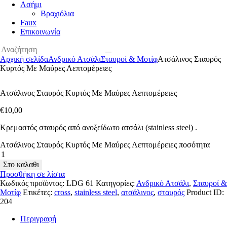
Ασήμι
Βραχιόλια
Faux
Επικοινωνία
Αρχική σελίδα
Ανδρικό Ατσάλι
Σταυροί & Μοτίφ
Ατσάλινος Σταυρός
Κυρτός Με Μαύρες Λεπτομέρειες
Ατσάλινος Σταυρός Κυρτός Με Μαύρες Λεπτομέρειες
€
10
,
00
Κρεμαστός σταυρός από ανοξείδωτο ατσάλι (stainless steel) .
Ατσάλινος Σταυρός Κυρτός Με Μαύρες Λεπτομέρειες ποσότητα
Στο καλαθι
Προσθήκη σε λίστα
Κωδικός προϊόντος:
LDG 61
Κατηγορίες:
Ανδρικό Ατσάλι
,
Σταυροί &
Μοτίφ
Ετικέτες:
cross
,
stainless steel
,
ατσάλινος
,
σταυρός
Product ID:
204
Περιγραφή