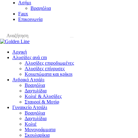
Ασήμι
Βραχιόλια
Faux
Επικοινωνία
Αρχική
Αλυσίδες ανά cm
Αλυσίδες επιροδιωμένες
Αλυσίδες επίχρυσες
Κουμπώματα και κρίκοι
Ανδρικό Ατσάλι
Βραχιόλια
Δαχτυλίδια
Κολιέ & Αλυσίδες
Σταυροί & Μοτίφ
Γυναικείο Ατσάλι
Βραχιόλια
Δαχτυλίδια
Κολιέ
Μονογράμματα
Σκουλαρίκια