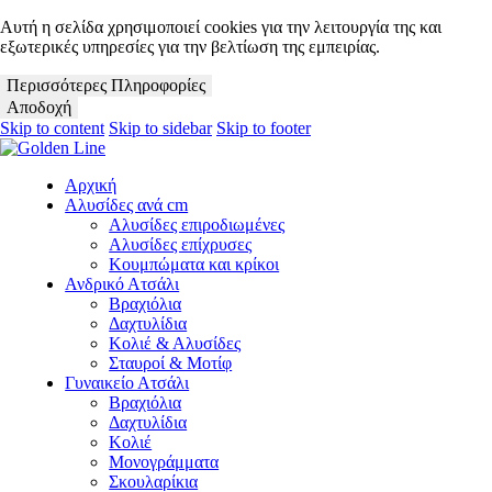
Αυτή η σελίδα χρησιμοποιεί cookies για την λειτουργία της και
εξωτερικές υπηρεσίες για την βελτίωση της εμπειρίας.
Περισσότερες Πληροφορίες
Αποδοχή
Skip to content
Skip to sidebar
Skip to footer
Αρχική
Αλυσίδες ανά cm
Αλυσίδες επιροδιωμένες
Αλυσίδες επίχρυσες
Κουμπώματα και κρίκοι
Ανδρικό Ατσάλι
Βραχιόλια
Δαχτυλίδια
Κολιέ & Αλυσίδες
Σταυροί & Μοτίφ
Γυναικείο Ατσάλι
Βραχιόλια
Δαχτυλίδια
Κολιέ
Μονογράμματα
Σκουλαρίκια