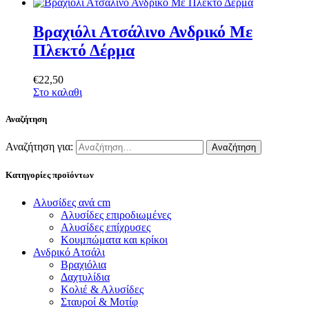
Βραχιόλι Ατσάλινο Ανδρικό Με
Πλεκτό Δέρμα
€
22
,
50
Στο καλαθι
Αναζήτηση
Αναζήτηση για:
Κατηγορίες προϊόντων
Αλυσίδες ανά cm
Αλυσίδες επιροδιωμένες
Αλυσίδες επίχρυσες
Κουμπώματα και κρίκοι
Ανδρικό Ατσάλι
Βραχιόλια
Δαχτυλίδια
Κολιέ & Αλυσίδες
Σταυροί & Μοτίφ