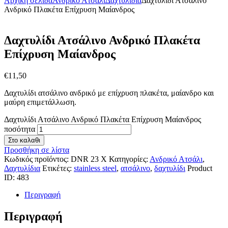
Αρχική σελίδα
Ανδρικό Ατσάλι
Δαχτυλίδια
Δαχτυλίδι Ατσάλινο
Ανδρικό Πλακέτα Επίχρυση Μαίανδρος
Δαχτυλίδι Ατσάλινο Ανδρικό Πλακέτα
Επίχρυση Μαίανδρος
€
11
,
50
Δαχτυλίδι ατσάλινο ανδρικό με επίχρυση πλακέτα, μαίανδρο και
μαύρη επιμετάλλωση.
Δαχτυλίδι Ατσάλινο Ανδρικό Πλακέτα Επίχρυση Μαίανδρος
ποσότητα
Στο καλαθι
Προσθήκη σε λίστα
Κωδικός προϊόντος:
DNR 23 X
Κατηγορίες:
Ανδρικό Ατσάλι
,
Δαχτυλίδια
Ετικέτες:
stainless steel
,
ατσάλινο
,
δαχτυλίδι
Product
ID:
483
Περιγραφή
Περιγραφή