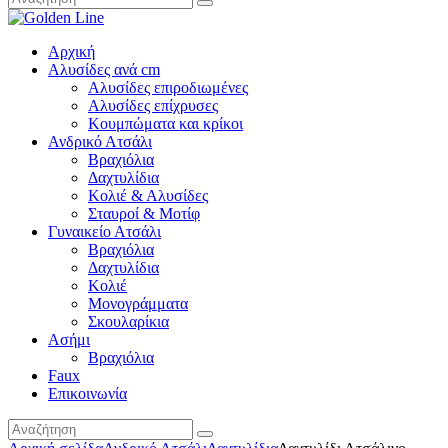
Αρχική
Αλυσίδες ανά cm
Αλυσίδες επιροδιωμένες
Αλυσίδες επίχρυσες
Κουμπώματα και κρίκοι
Ανδρικό Ατσάλι
Βραχιόλια
Δαχτυλίδια
Κολιέ & Αλυσίδες
Σταυροί & Μοτίφ
Γυναικείο Ατσάλι
Βραχιόλια
Δαχτυλίδια
Κολιέ
Μονογράμματα
Σκουλαρίκια
Ασήμι
Βραχιόλια
Faux
Επικοινωνία