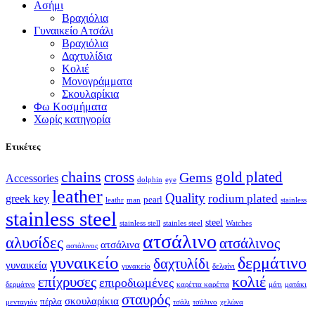
Ασήμι
Βραχιόλια
Γυναικείο Ατσάλι
Βραχιόλια
Δαχτυλίδια
Κολιέ
Μονογράμματα
Σκουλαρίκια
Φω Κοσμήματα
Χωρίς κατηγορία
Ετικέτες
chains
cross
Gems
gold plated
Accessories
dolphin
eye
leather
Quality
rodium plated
greek key
pearl
leathr
man
stainless
stainless steel
steel
stainless stell
stainles steel
Watches
ατσάλινο
αλυσίδες
ατσάλινος
ατσάλινα
αστάλινος
γυναικείο
δερμάτινο
δαχτυλίδι
γυναικεία
γυνακείο
δελφίνι
κολιέ
επίχρυσες
επιροδιωμένες
δερμάτνο
καρέττα καρέττα
μάτι
ματάκι
σταυρός
σκουλαρίκια
πέρλα
μενταγιόν
τσάλι
τσάλινο
χελώνα