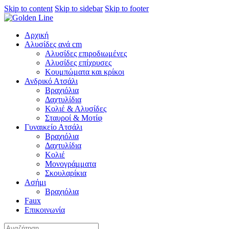
Skip to content
Skip to sidebar
Skip to footer
Αρχική
Αλυσίδες ανά cm
Αλυσίδες επιροδιωμένες
Αλυσίδες επίχρυσες
Κουμπώματα και κρίκοι
Ανδρικό Ατσάλι
Βραχιόλια
Δαχτυλίδια
Κολιέ & Αλυσίδες
Σταυροί & Μοτίφ
Γυναικείο Ατσάλι
Βραχιόλια
Δαχτυλίδια
Κολιέ
Μονογράμματα
Σκουλαρίκια
Ασήμι
Βραχιόλια
Faux
Επικοινωνία