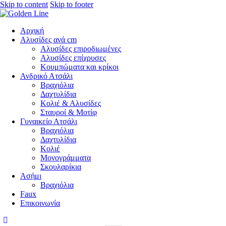
Skip to content
Skip to footer
Αρχική
Αλυσίδες ανά cm
Αλυσίδες επιροδιωμένες
Αλυσίδες επίχρυσες
Κουμπώματα και κρίκοι
Ανδρικό Ατσάλι
Βραχιόλια
Δαχτυλίδια
Κολιέ & Αλυσίδες
Σταυροί & Μοτίφ
Γυναικείο Ατσάλι
Βραχιόλια
Δαχτυλίδια
Κολιέ
Μονογράμματα
Σκουλαρίκια
Ασήμι
Βραχιόλια
Faux
Επικοινωνία