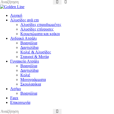
Αρχική
Αλυσίδες ανά cm
Αλυσίδες επιροδιωμένες
Αλυσίδες επίχρυσες
Κουμπώματα και κρίκοι
Ανδρικό Ατσάλι
Βραχιόλια
Δαχτυλίδια
Κολιέ & Αλυσίδες
Σταυροί & Μοτίφ
Γυναικείο Ατσάλι
Βραχιόλια
Δαχτυλίδια
Κολιέ
Μονογράμματα
Σκουλαρίκια
Ασήμι
Βραχιόλια
Faux
Επικοινωνία