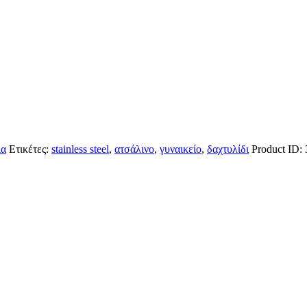
ια
Ετικέτες:
stainless steel
,
ατσάλινο
,
γυναικείο
,
δαχτυλίδι
Product ID: