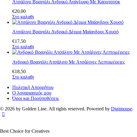
Ατσάλινο Βραχιόλι Ανδρικό Ανάγλυφο Με Καουτσούκ
€
20
,
00
Στο καλαθι
Ατσάλινο Βραχιόλι Ανδρικό Δέρμα Μαίανδροι Χρυσό
€
17
,
50
Στο καλαθι
Ανδρικό Βραχιόλι Ατσάλινο Με Ατσάλινες Λεπτομέρειες
€
18
,
50
Στο καλαθι
Πολιτική Απορρήτου
Ο λογαριασμός μου
Όροι και Προϋποθέσεις
© 2026 by Golden Line. All rights reserved. Powered by
Digimouse
.
Best Choice for Creatives