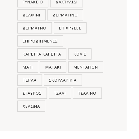
ΓΥΝΑΚΕΊΟ
ΔΑΧΤΥΛΊΔΙ
ΔΕΛΦΊΝΙ
ΔΕΡΜΆΤΙΝΟ
ΔΕΡΜΆΤΝΟ
ΕΠΊΧΡΥΣΕΣ
ΕΠΙΡΟΔΙΩΜΈΝΕΣ
ΚΑΡΈΤΤΑ ΚΑΡΈΤΤΑ
ΚΟΛΙΈ
ΜΆΤΙ
ΜΑΤΆΚΙ
ΜΕΝΤΑΓΙΌΝ
ΠΈΡΛΑ
ΣΚΟΥΛΑΡΊΚΙΑ
ΣΤΑΥΡΌΣ
ΤΣΆΛΙ
ΤΣΆΛΙΝΟ
ΧΕΛΏΝΑ