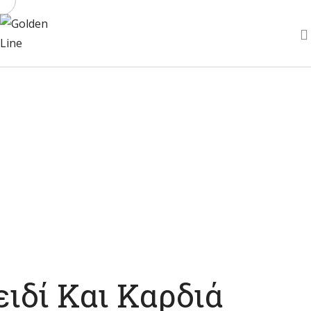
ΑΡΧΙΚΉ
ΑΛΥΣΊΔΕΣ ΑΝΆ CM
ΑΝΔΡΙΚΌ ΑΤΣΆΛΙ
ΓΥΝΑΙΚΕΊΟ ΑΤΣΆΛΙ
ΑΣΉΜΙ
FAUX
ΕΠΙΚΟΙΝΩΝΊΑ
ιδί Και Καρδιά