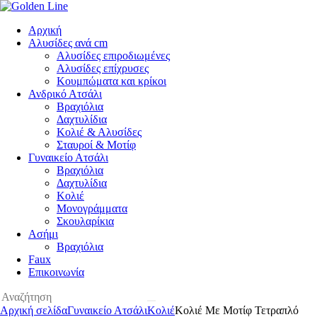
Αρχική
Αλυσίδες ανά cm
Αλυσίδες επιροδιωμένες
Αλυσίδες επίχρυσες
Κουμπώματα και κρίκοι
Ανδρικό Ατσάλι
Βραχιόλια
Δαχτυλίδια
Κολιέ & Αλυσίδες
Σταυροί & Μοτίφ
Γυναικείο Ατσάλι
Βραχιόλια
Δαχτυλίδια
Κολιέ
Μονογράμματα
Σκουλαρίκια
Ασήμι
Βραχιόλια
Faux
Επικοινωνία
Αρχική σελίδα
Γυναικείο Ατσάλι
Κολιέ
Κολιέ Με Μοτίφ Τετραπλό