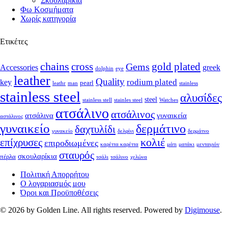
Σκουλαρίκια
Φω Κοσμήματα
Χωρίς κατηγορία
Ετικέτες
chains
cross
Gems
gold plated
Accessories
greek
dolphin
eye
leather
Quality
rodium plated
key
pearl
leathr
man
stainless
stainless steel
αλυσίδες
steel
stainless stell
stainles steel
Watches
ατσάλινο
ατσάλινος
ατσάλινα
γυναικεία
αστάλινος
γυναικείο
δερμάτινο
δαχτυλίδι
γυνακείο
δελφίνι
δερμάτνο
κολιέ
επίχρυσες
επιροδιωμένες
καρέττα καρέττα
μάτι
ματάκι
μενταγιόν
σταυρός
σκουλαρίκια
πέρλα
τσάλι
τσάλινο
χελώνα
Πολιτική Απορρήτου
Ο λογαριασμός μου
Όροι και Προϋποθέσεις
© 2026 by Golden Line. All rights reserved. Powered by
Digimouse
.