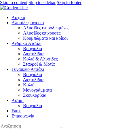
Skip to content
Skip to sidebar
Skip to footer
Αρχική
Αλυσίδες ανά cm
Αλυσίδες επιροδιωμένες
Αλυσίδες επίχρυσες
Κουμπώματα και κρίκοι
Ανδρικό Ατσάλι
Βραχιόλια
Δαχτυλίδια
Κολιέ & Αλυσίδες
Σταυροί & Μοτίφ
Γυναικείο Ατσάλι
Βραχιόλια
Δαχτυλίδια
Κολιέ
Μονογράμματα
Σκουλαρίκια
Ασήμι
Βραχιόλια
Faux
Επικοινωνία