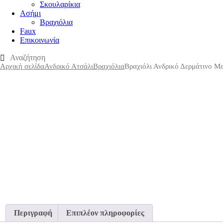
Σκουλαρίκια
Ασήμι
Βραχιόλια
Faux
Επικοινωνία
Αρχική σελίδα
Ανδρικό Ατσάλι
Βραχιόλια
Βραχιόλι Ανδρικό Δερμάτινο Μ
Περιγραφή
Επιπλέον πληροφορίες