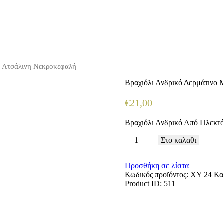
ε Ατσάλινη Νεκροκεφαλή
Βραχιόλι Ανδρικό Δερμάτινο
€
21
,
00
Βραχιόλι Ανδρικό Από Πλεκτό
Βραχιόλι
Στο καλαθι
Ανδρικό
Δερμάτινο
Προσθήκη σε λίστα
Με
Κωδικός προϊόντος:
XY 24
Κα
Ατσάλινη
Product ID:
511
Νεκροκεφαλή
ποσότητα