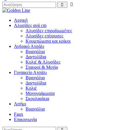
Αρχική
Αλυσίδες ανά cm
Αλυσίδες επιροδιωμένες
Αλυσίδες επίχρυσες
Κουμπώματα και κρίκοι
Ανδρικό Ατσάλι
Βραχιόλια
Δαχτυλίδια
Κολιέ & Αλυσίδες
Σταυροί & Μοτίφ
Γυναικείο Ατσάλι
Βραχιόλια
Δαχτυλίδια
Κολιέ
Μονογράμματα
Σκουλαρίκια
Ασήμι
Βραχιόλια
Faux
Επικοινωνία