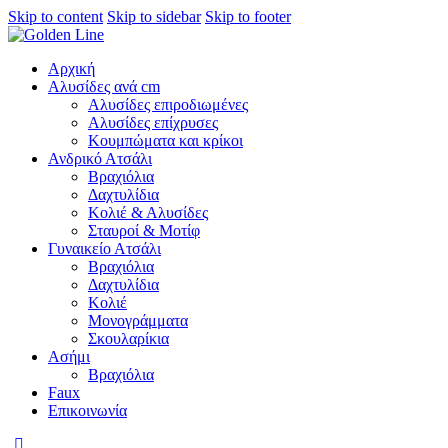
Skip to content
Skip to sidebar
Skip to footer
Αρχική
Αλυσίδες ανά cm
Αλυσίδες επιροδιωμένες
Αλυσίδες επίχρυσες
Κουμπώματα και κρίκοι
Ανδρικό Ατσάλι
Βραχιόλια
Δαχτυλίδια
Κολιέ & Αλυσίδες
Σταυροί & Μοτίφ
Γυναικείο Ατσάλι
Βραχιόλια
Δαχτυλίδια
Κολιέ
Μονογράμματα
Σκουλαρίκια
Ασήμι
Βραχιόλια
Faux
Επικοινωνία