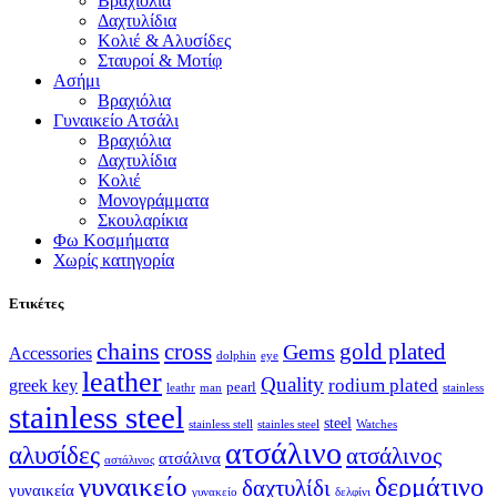
Βραχιόλια
Δαχτυλίδια
Κολιέ & Αλυσίδες
Σταυροί & Μοτίφ
Ασήμι
Βραχιόλια
Γυναικείο Ατσάλι
Βραχιόλια
Δαχτυλίδια
Κολιέ
Μονογράμματα
Σκουλαρίκια
Φω Κοσμήματα
Χωρίς κατηγορία
Ετικέτες
chains
cross
Gems
gold plated
Accessories
dolphin
eye
leather
Quality
rodium plated
greek key
pearl
leathr
man
stainless
stainless steel
steel
stainless stell
stainles steel
Watches
ατσάλινο
αλυσίδες
ατσάλινος
ατσάλινα
αστάλινος
γυναικείο
δερμάτινο
δαχτυλίδι
γυναικεία
γυνακείο
δελφίνι