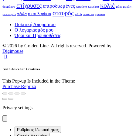
κολιέ
επίχρυσες
επιροδιωμένες
δερμάτνο
καρέττα καρέττα
μάτι
ματάκι
σταυρός
σκουλαρίκια
πέρλα
μενταγιόν
τσάλι
τσάλινο
χελώνα
Πολιτική Απορρήτου
Ο λογαριασμός μου
Όροι και Προϋποθέσεις
© 2026 by Golden Line. All rights reserved. Powered by
Digimouse
.
Best Choice for Creatives
This Pop-up Is Included in the Theme
Purchase Reprizo
Privacy settings
Ρυθμίσεις Ιδιωτικότητας