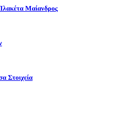
 Πλακέτα Μαίανδρος
ν
σα Στοιχεία