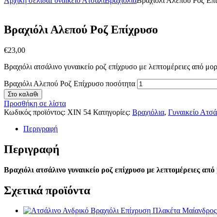
Αρχική σελίδα
Γυναικείο Ατσάλι
Βραχιόλια
Βραχιόλι Αλεπού Ροζ Επ
Βραχιόλι Αλεπού Ροζ Επίχρυσο
€
23
,
00
Βραχιόλι ατσάλινο γυναικείο ροζ επίχρυσο με λεπτομέρειες από μο
Βραχιόλι Αλεπού Ροζ Επίχρυσο ποσότητα
Στο καλαθι
Προσθήκη σε λίστα
Κωδικός προϊόντος:
XIN 54
Κατηγορίες:
Βραχιόλια
,
Γυναικείο Ατσά
Περιγραφή
Περιγραφή
Βραχιόλι ατσάλινο γυναικείο ροζ επίχρυσο με λεπτομέρειες από
Σχετικά προϊόντα