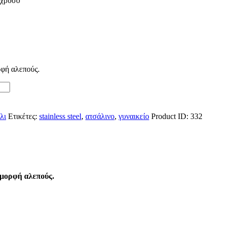
ίχρυσο
ρφή αλεπούς.
λι
Ετικέτες:
stainless steel
,
ατσάλινο
,
γυναικείο
Product ID:
332
 μορφή αλεπούς.