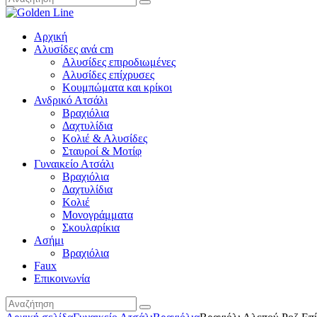
Αρχική
Αλυσίδες ανά cm
Αλυσίδες επιροδιωμένες
Αλυσίδες επίχρυσες
Κουμπώματα και κρίκοι
Ανδρικό Ατσάλι
Βραχιόλια
Δαχτυλίδια
Κολιέ & Αλυσίδες
Σταυροί & Μοτίφ
Γυναικείο Ατσάλι
Βραχιόλια
Δαχτυλίδια
Κολιέ
Μονογράμματα
Σκουλαρίκια
Ασήμι
Βραχιόλια
Faux
Επικοινωνία