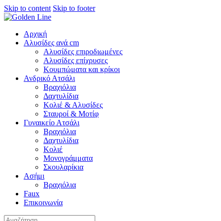
Skip to content
Skip to footer
Αρχική
Αλυσίδες ανά cm
Αλυσίδες επιροδιωμένες
Αλυσίδες επίχρυσες
Κουμπώματα και κρίκοι
Ανδρικό Ατσάλι
Βραχιόλια
Δαχτυλίδια
Κολιέ & Αλυσίδες
Σταυροί & Μοτίφ
Γυναικείο Ατσάλι
Βραχιόλια
Δαχτυλίδια
Κολιέ
Μονογράμματα
Σκουλαρίκια
Ασήμι
Βραχιόλια
Faux
Επικοινωνία