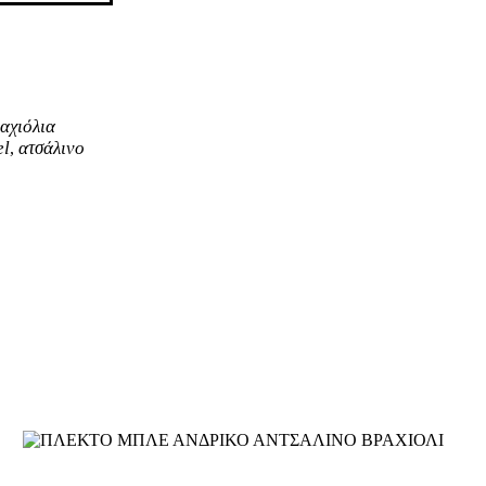
αχιόλια
el
ατσάλινο
,