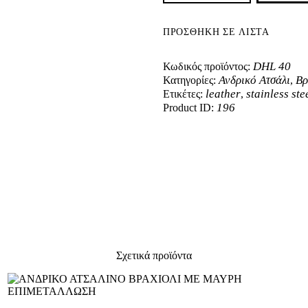
Με
Μαίανδρο
και
ΠΡΟΣΘΉΚΗ ΣΕ ΛΊΣΤΑ
Ροζ
Χρυσό
DHL 40
Κωδικός προϊόντος:
ποσότητα
Ανδρικό Ατσάλι
Βρ
Κατηγορίες:
,
leather
stainless ste
Ετικέτες:
,
196
Product ID:
Σχετικά προϊόντα
ΑΝΔΡΙΚΟ ΑΤΣΑΛΙΝΟ ΒΡΑΧΙΟΛΙ ΜΕ ΜΑΥΡΗ