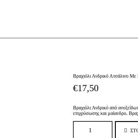
ΑΡΧΙΚΉ
ΑΛΥΣΊΔΕΣ ΑΝΆ CM
ΑΝΔΡΙΚΌ ΑΤΣΆΛΙ
ΓΥΝΑΙΚΕΊΟ ΑΤΣΆΛΙ
ΑΣΉΜΙ
FAUX
Βραχιόλι Ανδρικό Ατσάλινο Με
ΕΠΙΚΟΙΝΩΝΊΑ
€
17
,
50
Βραχιόλι Ανδρικό από ανοξείδωτο
επιχρύσωσης και μαίανδρο. Βραχ
Βραχιόλι
Ανδρικό
ΣΤ
Ατσάλινο