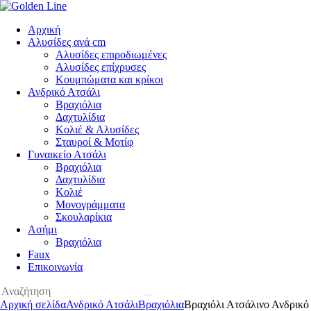
Αρχική
Αλυσίδες ανά cm
Αλυσίδες επιροδιωμένες
Αλυσίδες επίχρυσες
Κουμπώματα και κρίκοι
Ανδρικό Ατσάλι
Βραχιόλια
Δαχτυλίδια
Κολιέ & Αλυσίδες
Σταυροί & Μοτίφ
Γυναικείο Ατσάλι
Βραχιόλια
Δαχτυλίδια
Κολιέ
Μονογράμματα
Σκουλαρίκια
Ασήμι
Βραχιόλια
Faux
Επικοινωνία
Αρχική σελίδα
Ανδρικό Ατσάλι
Βραχιόλια
Βραχιόλι Ατσάλινο Ανδρικ