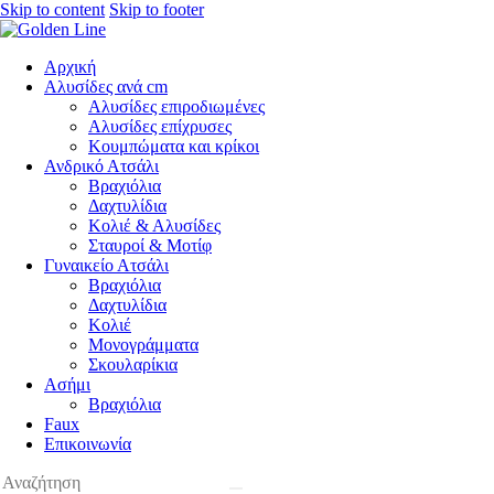
Skip to content
Skip to footer
Αρχική
Αλυσίδες ανά cm
Αλυσίδες επιροδιωμένες
Αλυσίδες επίχρυσες
Κουμπώματα και κρίκοι
Ανδρικό Ατσάλι
Βραχιόλια
Δαχτυλίδια
Κολιέ & Αλυσίδες
Σταυροί & Μοτίφ
Γυναικείο Ατσάλι
Βραχιόλια
Δαχτυλίδια
Κολιέ
Μονογράμματα
Σκουλαρίκια
Ασήμι
Βραχιόλια
Faux
Επικοινωνία