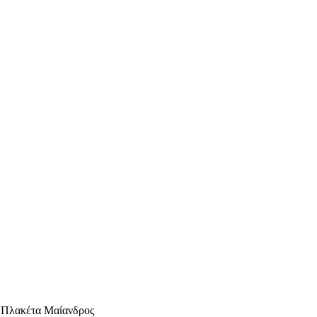
ό Πλακέτα Μαίανδρος