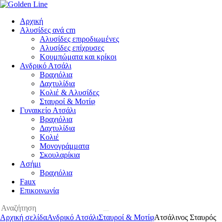
Αρχική
Αλυσίδες ανά cm
Αλυσίδες επιροδιωμένες
Αλυσίδες επίχρυσες
Κουμπώματα και κρίκοι
Ανδρικό Ατσάλι
Βραχιόλια
Δαχτυλίδια
Κολιέ & Αλυσίδες
Σταυροί & Μοτίφ
Γυναικείο Ατσάλι
Βραχιόλια
Δαχτυλίδια
Κολιέ
Μονογράμματα
Σκουλαρίκια
Ασήμι
Βραχιόλια
Faux
Επικοινωνία
Αρχική σελίδα
Ανδρικό Ατσάλι
Σταυροί & Μοτίφ
Ατσάλινος Σταυρός