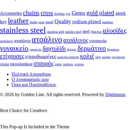
chains
cross
Gems
gold plated
Accessories
greek
dolphin
eye
leather
Quality
rodium plated
key
pearl
leathr
man
stainless
stainless steel
αλυσίδες
steel
stainless stell
stainles steel
Watches
ατσάλινο
ατσάλινος
ατσάλινα
γυναικεία
αστάλινος
γυναικείο
δερμάτινο
δαχτυλίδι
γυνακείο
δελφίνι
δερμάτνο
κολιέ
επίχρυσες
επιροδιωμένες
καρέττα καρέττα
μάτι
ματάκι
μενταγιόν
σταυρός
σκουλαρίκια
πέρλα
τσάλι
τσάλινο
χελώνα
Πολιτική Απορρήτου
Ο λογαριασμός μου
Όροι και Προϋποθέσεις
© 2026 by Golden Line. All rights reserved. Powered by
Digimouse
.
Best Choice for Creatives
This Pop-up Is Included in the Theme