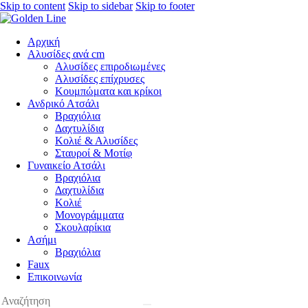
Skip to content
Skip to sidebar
Skip to footer
Αρχική
Αλυσίδες ανά cm
Αλυσίδες επιροδιωμένες
Αλυσίδες επίχρυσες
Κουμπώματα και κρίκοι
Ανδρικό Ατσάλι
Βραχιόλια
Δαχτυλίδια
Κολιέ & Αλυσίδες
Σταυροί & Μοτίφ
Γυναικείο Ατσάλι
Βραχιόλια
Δαχτυλίδια
Κολιέ
Μονογράμματα
Σκουλαρίκια
Ασήμι
Βραχιόλια
Faux
Επικοινωνία