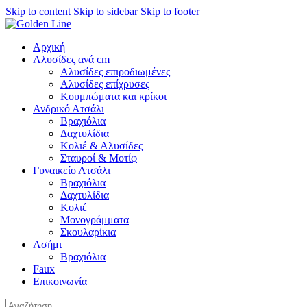
Skip to content
Skip to sidebar
Skip to footer
Αρχική
Αλυσίδες ανά cm
Αλυσίδες επιροδιωμένες
Αλυσίδες επίχρυσες
Κουμπώματα και κρίκοι
Ανδρικό Ατσάλι
Βραχιόλια
Δαχτυλίδια
Κολιέ & Αλυσίδες
Σταυροί & Μοτίφ
Γυναικείο Ατσάλι
Βραχιόλια
Δαχτυλίδια
Κολιέ
Μονογράμματα
Σκουλαρίκια
Ασήμι
Βραχιόλια
Faux
Επικοινωνία