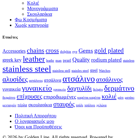
Κολιέ
Μονογράμματα
Σκουλαρίκια
Φω Κοσμήματα
Χωρίς κατηγορία
Ετικέτες
chains
cross
Gems
gold plated
Accessories
dolphin
eye
leather
Quality
rodium plated
greek key
pearl
leathr
man
stainless
stainless steel
steel
stainless stell
stainles steel
Watches
ατσάλινο
αλυσίδες
ατσάλινος
ατσάλινα
αστάλινος
γυναικείο
δερμάτινο
δαχτυλίδι
γυναικεία
γυνακείο
δελφίνι
κολιέ
επίχρυσες
επιροδιωμένες
δερμάτνο
καρέττα καρέττα
μάτι
ματάκι
σταυρός
σκουλαρίκια
πέρλα
μενταγιόν
τσάλι
τσάλινο
χελώνα
Πολιτική Απορρήτου
Ο λογαριασμός μου
Όροι και Προϋποθέσεις
© 2026 by Golden Line. All rights reserved. Powered by