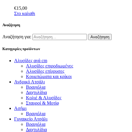
€
15
,
00
Στο καλαθι
Αναζήτηση
Αναζήτηση για:
Κατηγορίες προϊόντων
Αλυσίδες ανά cm
Αλυσίδες επιροδιωμένες
Αλυσίδες επίχρυσες
Κουμπώματα και κρίκοι
Ανδρικό Ατσάλι
Βραχιόλια
Δαχτυλίδια
Κολιέ & Αλυσίδες
Σταυροί & Μοτίφ
Ασήμι
Βραχιόλια
Γυναικείο Ατσάλι
Βραχιόλια
Δαχτυλίδια