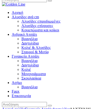
Αρχική
Αλυσίδες ανά cm
Αλυσίδες επιροδιωμένες
Αλυσίδες επίχρυσες
Κουμπώματα και κρίκοι
Ανδρικό Ατσάλι
Βραχιόλια
Δαχτυλίδια
Κολιέ & Αλυσίδες
Σταυροί & Μοτίφ
Γυναικείο Ατσάλι
Βραχιόλια
Δαχτυλίδια
Κολιέ
Μονογράμματα
Σκουλαρίκια
Ασήμι
Βραχιόλια
Faux
Επικοινωνία