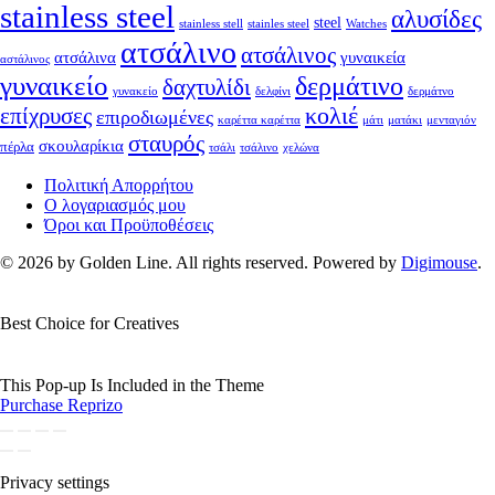
stainless steel
αλυσίδες
steel
stainless stell
stainles steel
Watches
ατσάλινο
ατσάλινος
ατσάλινα
γυναικεία
αστάλινος
γυναικείο
δερμάτινο
δαχτυλίδι
γυνακείο
δελφίνι
δερμάτνο
κολιέ
επίχρυσες
επιροδιωμένες
καρέττα καρέττα
μάτι
ματάκι
μενταγιόν
σταυρός
σκουλαρίκια
πέρλα
τσάλι
τσάλινο
χελώνα
Πολιτική Απορρήτου
Ο λογαριασμός μου
Όροι και Προϋποθέσεις
© 2026 by Golden Line. All rights reserved. Powered by
Digimouse
.
Best Choice for Creatives
This Pop-up Is Included in the Theme
Purchase Reprizo
Privacy settings