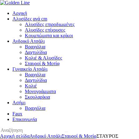
Αρχική
Αλυσίδες ανά cm
Αλυσίδες επιροδιωμένες
Αλυσίδες επίχρυσες
Κουμπώματα και κρίκοι
Ανδρικό Ατσάλι
Βραχιόλια
Δαχτυλίδια
Κολιέ & Αλυσίδες
Σταυροί & Μοτίφ
Γυναικείο Ατσάλι
Βραχιόλια
Δαχτυλίδια
Κολιέ
Μονογράμματα
Σκουλαρίκια
Ασήμι
Βραχιόλια
Faux
Επικοινωνία
Αρχική σελίδα
Ανδρικό Ατσάλι
Σταυροί & Μοτίφ
ΣΤΑΥΡΟΣ