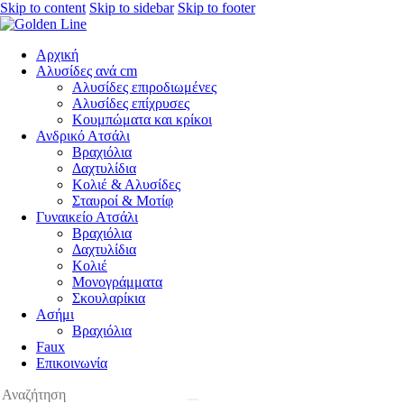
Skip to content
Skip to sidebar
Skip to footer
Αρχική
Αλυσίδες ανά cm
Αλυσίδες επιροδιωμένες
Αλυσίδες επίχρυσες
Κουμπώματα και κρίκοι
Ανδρικό Ατσάλι
Βραχιόλια
Δαχτυλίδια
Κολιέ & Αλυσίδες
Σταυροί & Μοτίφ
Γυναικείο Ατσάλι
Βραχιόλια
Δαχτυλίδια
Κολιέ
Μονογράμματα
Σκουλαρίκια
Ασήμι
Βραχιόλια
Faux
Επικοινωνία