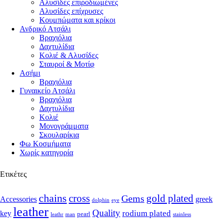
Αλυσίδες επιροδιωμένες
Αλυσίδες επίχρυσες
Κουμπώματα και κρίκοι
Ανδρικό Ατσάλι
Βραχιόλια
Δαχτυλίδια
Κολιέ & Αλυσίδες
Σταυροί & Μοτίφ
Ασήμι
Βραχιόλια
Γυναικείο Ατσάλι
Βραχιόλια
Δαχτυλίδια
Κολιέ
Μονογράμματα
Σκουλαρίκια
Φω Κοσμήματα
Χωρίς κατηγορία
Ετικέτες
chains
cross
Gems
gold plated
Accessories
greek
dolphin
eye
leather
Quality
rodium plated
key
pearl
leathr
man
stainless