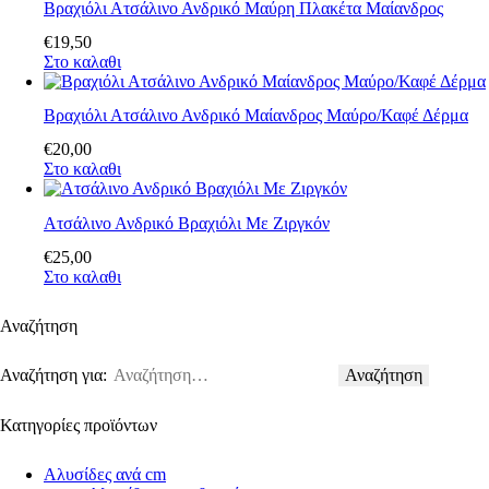
Βραχιόλι Ατσάλινο Ανδρικό Μαύρη Πλακέτα Μαίανδρος
€
19
,
50
Στο καλαθι
Βραχιόλι Ατσάλινο Ανδρικό Μαίανδρος Μαύρο/Καφέ Δέρμα
€
20
,
00
Στο καλαθι
Ατσάλινο Ανδρικό Βραχιόλι Με Ζιργκόν
€
25
,
00
Στο καλαθι
Αναζήτηση
Αναζήτηση για:
Κατηγορίες προϊόντων
Αλυσίδες ανά cm