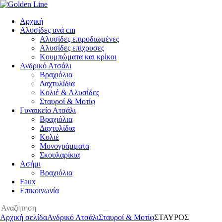
Αρχική
Αλυσίδες ανά cm
Αλυσίδες επιροδιωμένες
Αλυσίδες επίχρυσες
Κουμπώματα και κρίκοι
Ανδρικό Ατσάλι
Βραχιόλια
Δαχτυλίδια
Κολιέ & Αλυσίδες
Σταυροί & Μοτίφ
Γυναικείο Ατσάλι
Βραχιόλια
Δαχτυλίδια
Κολιέ
Μονογράμματα
Σκουλαρίκια
Ασήμι
Βραχιόλια
Faux
Επικοινωνία
Αρχική σελίδα
Ανδρικό Ατσάλι
Σταυροί & Μοτίφ
ΣΤΑΥΡΟΣ