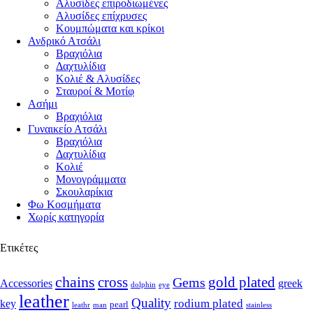
Αλυσίδες επιροδιωμένες
Αλυσίδες επίχρυσες
Κουμπώματα και κρίκοι
Ανδρικό Ατσάλι
Βραχιόλια
Δαχτυλίδια
Κολιέ & Αλυσίδες
Σταυροί & Μοτίφ
Ασήμι
Βραχιόλια
Γυναικείο Ατσάλι
Βραχιόλια
Δαχτυλίδια
Κολιέ
Μονογράμματα
Σκουλαρίκια
Φω Κοσμήματα
Χωρίς κατηγορία
Ετικέτες
chains
cross
Gems
gold plated
Accessories
greek
dolphin
eye
leather
Quality
rodium plated
key
pearl
leathr
man
stainless