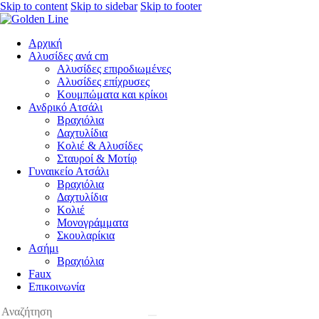
Skip to content
Skip to sidebar
Skip to footer
Αρχική
Αλυσίδες ανά cm
Αλυσίδες επιροδιωμένες
Αλυσίδες επίχρυσες
Κουμπώματα και κρίκοι
Ανδρικό Ατσάλι
Βραχιόλια
Δαχτυλίδια
Κολιέ & Αλυσίδες
Σταυροί & Μοτίφ
Γυναικείο Ατσάλι
Βραχιόλια
Δαχτυλίδια
Κολιέ
Μονογράμματα
Σκουλαρίκια
Ασήμι
Βραχιόλια
Faux
Επικοινωνία