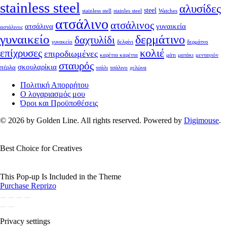
stainless steel
αλυσίδες
steel
stainless stell
stainles steel
Watches
ατσάλινο
ατσάλινος
ατσάλινα
γυναικεία
αστάλινος
γυναικείο
δερμάτινο
δαχτυλίδι
γυνακείο
δελφίνι
δερμάτνο
κολιέ
επίχρυσες
επιροδιωμένες
καρέττα καρέττα
μάτι
ματάκι
μενταγιόν
σταυρός
σκουλαρίκια
πέρλα
τσάλι
τσάλινο
χελώνα
Πολιτική Απορρήτου
Ο λογαριασμός μου
Όροι και Προϋποθέσεις
© 2026 by Golden Line. All rights reserved. Powered by
Digimouse
.
Best Choice for Creatives
This Pop-up Is Included in the Theme
Purchase Reprizo
Privacy settings