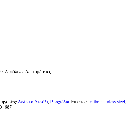
Με Ατσάλινες Λεπτομέρειες
τηγορίες:
Ανδρικό Ατσάλι
,
Βραχιόλια
Ετικέτες:
leathr
,
stainless steel
,
ID:
687