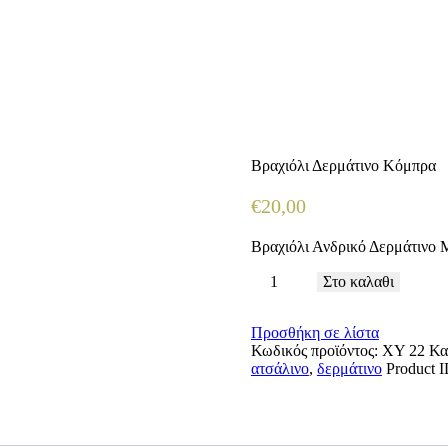
Βραχιόλι Δερμάτινο Κόμπρα
€
20
,
00
Βραχιόλι Ανδρικό Δερμάτινο 
Βραχιόλι
Στο καλαθι
Δερμάτινο
Κόμπρα
Προσθήκη σε λίστα
ποσότητα
Κωδικός προϊόντος:
XY 22
Κα
ατσάλινο
,
δερμάτινο
Product 