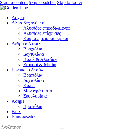
Skip to content
Skip to sidebar
Skip to footer
Αρχική
Αλυσίδες ανά cm
Αλυσίδες επιροδιωμένες
Αλυσίδες επίχρυσες
Κουμπώματα και κρίκοι
Ανδρικό Ατσάλι
Βραχιόλια
Δαχτυλίδια
Κολιέ & Αλυσίδες
Σταυροί & Μοτίφ
Γυναικείο Ατσάλι
Βραχιόλια
Δαχτυλίδια
Κολιέ
Μονογράμματα
Σκουλαρίκια
Ασήμι
Βραχιόλια
Faux
Επικοινωνία