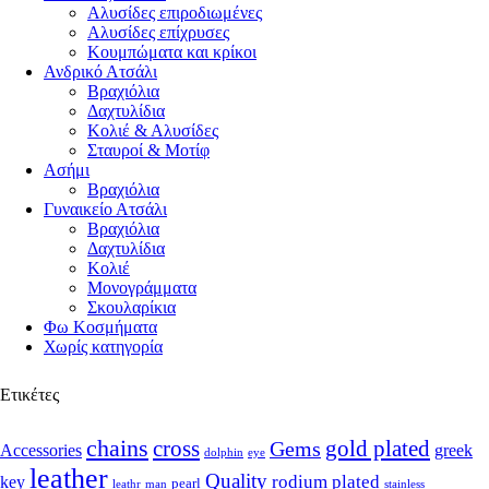
Αλυσίδες επιροδιωμένες
Αλυσίδες επίχρυσες
Κουμπώματα και κρίκοι
Ανδρικό Ατσάλι
Βραχιόλια
Δαχτυλίδια
Κολιέ & Αλυσίδες
Σταυροί & Μοτίφ
Ασήμι
Βραχιόλια
Γυναικείο Ατσάλι
Βραχιόλια
Δαχτυλίδια
Κολιέ
Μονογράμματα
Σκουλαρίκια
Φω Κοσμήματα
Χωρίς κατηγορία
Ετικέτες
chains
cross
Gems
gold plated
Accessories
greek
dolphin
eye
leather
Quality
rodium plated
key
pearl
leathr
man
stainless