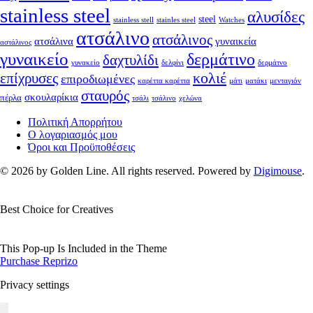
stainless steel
αλυσίδες
steel
stainless stell
stainles steel
Watches
ατσάλινο
ατσάλινος
ατσάλινα
γυναικεία
αστάλινος
γυναικείο
δερμάτινο
δαχτυλίδι
γυνακείο
δελφίνι
δερμάτνο
κολιέ
επίχρυσες
επιροδιωμένες
καρέττα καρέττα
μάτι
ματάκι
μενταγιόν
σταυρός
σκουλαρίκια
πέρλα
τσάλι
τσάλινο
χελώνα
Πολιτική Απορρήτου
Ο λογαριασμός μου
Όροι και Προϋποθέσεις
© 2026 by Golden Line. All rights reserved. Powered by
Digimouse
.
Best Choice for Creatives
This Pop-up Is Included in the Theme
Purchase Reprizo
Privacy settings