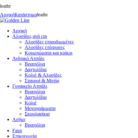
leathr
Αρχική
Κατάστημα
leathr
Αρχική
Αλυσίδες ανά cm
Αλυσίδες επιροδιωμένες
Αλυσίδες επίχρυσες
Κουμπώματα και κρίκοι
Ανδρικό Ατσάλι
Βραχιόλια
Δαχτυλίδια
Κολιέ & Αλυσίδες
Σταυροί & Μοτίφ
Γυναικείο Ατσάλι
Βραχιόλια
Δαχτυλίδια
Κολιέ
Μονογράμματα
Σκουλαρίκια
Ασήμι
Βραχιόλια
Faux
Επικοινωνία