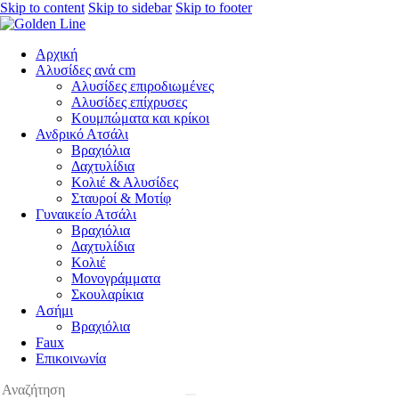
Skip to content
Skip to sidebar
Skip to footer
Αρχική
Αλυσίδες ανά cm
Αλυσίδες επιροδιωμένες
Αλυσίδες επίχρυσες
Κουμπώματα και κρίκοι
Ανδρικό Ατσάλι
Βραχιόλια
Δαχτυλίδια
Κολιέ & Αλυσίδες
Σταυροί & Μοτίφ
Γυναικείο Ατσάλι
Βραχιόλια
Δαχτυλίδια
Κολιέ
Μονογράμματα
Σκουλαρίκια
Ασήμι
Βραχιόλια
Faux
Επικοινωνία