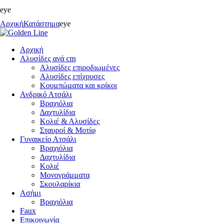
eye
Αρχική
Κατάστημα
eye
Αρχική
Αλυσίδες ανά cm
Αλυσίδες επιροδιωμένες
Αλυσίδες επίχρυσες
Κουμπώματα και κρίκοι
Ανδρικό Ατσάλι
Βραχιόλια
Δαχτυλίδια
Κολιέ & Αλυσίδες
Σταυροί & Μοτίφ
Γυναικείο Ατσάλι
Βραχιόλια
Δαχτυλίδια
Κολιέ
Μονογράμματα
Σκουλαρίκια
Ασήμι
Βραχιόλια
Faux
Επικοινωνία