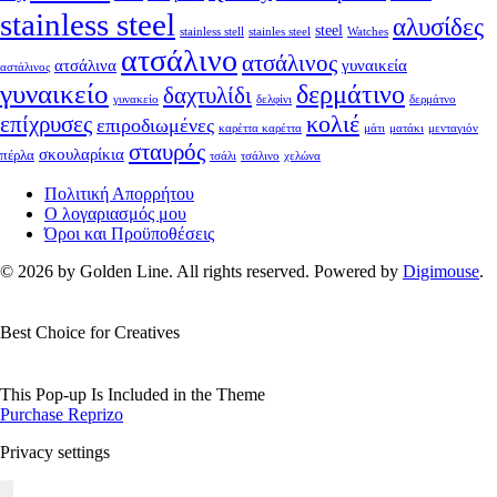
stainless steel
αλυσίδες
steel
stainless stell
stainles steel
Watches
ατσάλινο
ατσάλινος
ατσάλινα
γυναικεία
αστάλινος
γυναικείο
δερμάτινο
δαχτυλίδι
γυνακείο
δελφίνι
δερμάτνο
κολιέ
επίχρυσες
επιροδιωμένες
καρέττα καρέττα
μάτι
ματάκι
μενταγιόν
σταυρός
σκουλαρίκια
πέρλα
τσάλι
τσάλινο
χελώνα
Πολιτική Απορρήτου
Ο λογαριασμός μου
Όροι και Προϋποθέσεις
© 2026 by Golden Line. All rights reserved. Powered by
Digimouse
.
Best Choice for Creatives
This Pop-up Is Included in the Theme
Purchase Reprizo
Privacy settings