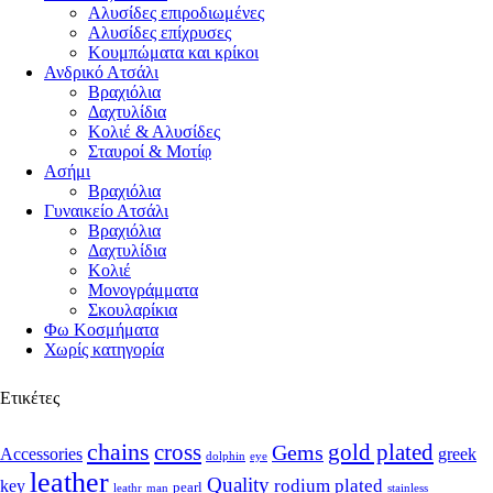
Αλυσίδες επιροδιωμένες
Αλυσίδες επίχρυσες
Κουμπώματα και κρίκοι
Ανδρικό Ατσάλι
Βραχιόλια
Δαχτυλίδια
Κολιέ & Αλυσίδες
Σταυροί & Μοτίφ
Ασήμι
Βραχιόλια
Γυναικείο Ατσάλι
Βραχιόλια
Δαχτυλίδια
Κολιέ
Μονογράμματα
Σκουλαρίκια
Φω Κοσμήματα
Χωρίς κατηγορία
Ετικέτες
chains
cross
Gems
gold plated
Accessories
greek
dolphin
eye
leather
Quality
rodium plated
key
pearl
leathr
man
stainless