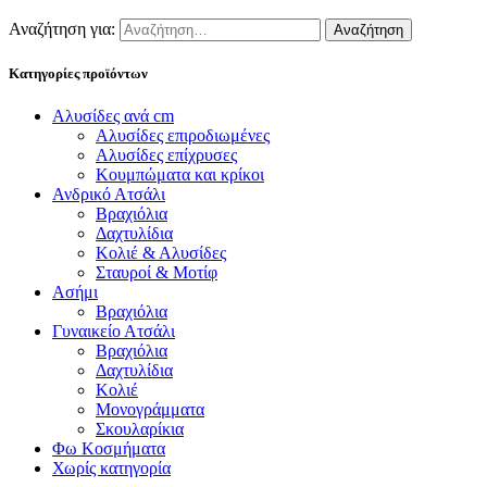
Αναζήτηση για:
Κατηγορίες προϊόντων
Αλυσίδες ανά cm
Αλυσίδες επιροδιωμένες
Αλυσίδες επίχρυσες
Κουμπώματα και κρίκοι
Ανδρικό Ατσάλι
Βραχιόλια
Δαχτυλίδια
Κολιέ & Αλυσίδες
Σταυροί & Μοτίφ
Ασήμι
Βραχιόλια
Γυναικείο Ατσάλι
Βραχιόλια
Δαχτυλίδια
Κολιέ
Μονογράμματα
Σκουλαρίκια
Φω Κοσμήματα
Χωρίς κατηγορία