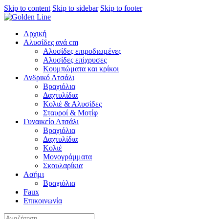
Skip to content
Skip to sidebar
Skip to footer
Αρχική
Αλυσίδες ανά cm
Αλυσίδες επιροδιωμένες
Αλυσίδες επίχρυσες
Κουμπώματα και κρίκοι
Ανδρικό Ατσάλι
Βραχιόλια
Δαχτυλίδια
Κολιέ & Αλυσίδες
Σταυροί & Μοτίφ
Γυναικείο Ατσάλι
Βραχιόλια
Δαχτυλίδια
Κολιέ
Μονογράμματα
Σκουλαρίκια
Ασήμι
Βραχιόλια
Faux
Επικοινωνία