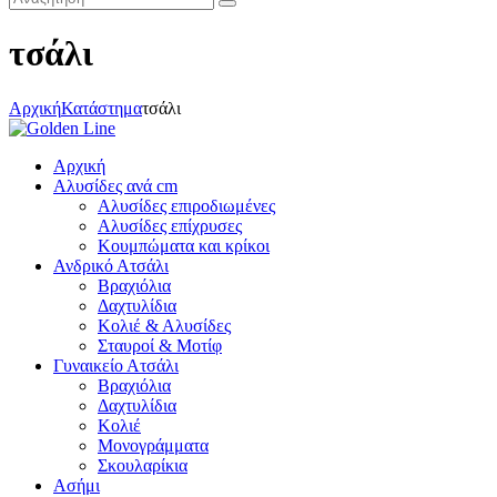
τσάλι
Αρχική
Κατάστημα
τσάλι
Αρχική
Αλυσίδες ανά cm
Αλυσίδες επιροδιωμένες
Αλυσίδες επίχρυσες
Κουμπώματα και κρίκοι
Ανδρικό Ατσάλι
Βραχιόλια
Δαχτυλίδια
Κολιέ & Αλυσίδες
Σταυροί & Μοτίφ
Γυναικείο Ατσάλι
Βραχιόλια
Δαχτυλίδια
Κολιέ
Μονογράμματα
Σκουλαρίκια
Ασήμι