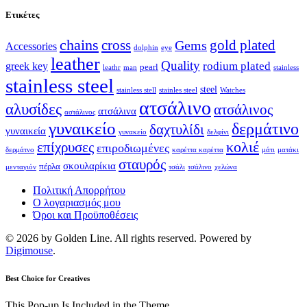
Ετικέτες
chains
cross
Gems
gold plated
Accessories
dolphin
eye
leather
Quality
rodium plated
greek key
pearl
leathr
man
stainless
stainless steel
steel
stainless stell
stainles steel
Watches
ατσάλινο
αλυσίδες
ατσάλινος
ατσάλινα
αστάλινος
γυναικείο
δερμάτινο
δαχτυλίδι
γυναικεία
γυνακείο
δελφίνι
κολιέ
επίχρυσες
επιροδιωμένες
δερμάτνο
καρέττα καρέττα
μάτι
ματάκι
σταυρός
σκουλαρίκια
πέρλα
μενταγιόν
τσάλι
τσάλινο
χελώνα
Πολιτική Απορρήτου
Ο λογαριασμός μου
Όροι και Προϋποθέσεις
© 2026 by Golden Line. All rights reserved. Powered by
Digimouse
.
Best Choice for Creatives
This Pop-up Is Included in the Theme