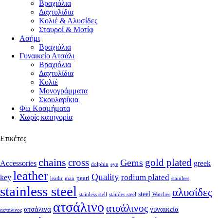
Βραχιόλια
Δαχτυλίδια
Κολιέ & Αλυσίδες
Σταυροί & Μοτίφ
Ασήμι
Βραχιόλια
Γυναικείο Ατσάλι
Βραχιόλια
Δαχτυλίδια
Κολιέ
Μονογράμματα
Σκουλαρίκια
Φω Κοσμήματα
Χωρίς κατηγορία
Ετικέτες
chains
cross
Gems
gold plated
Accessories
greek
dolphin
eye
leather
Quality
rodium plated
key
pearl
leathr
man
stainless
stainless steel
αλυσίδες
steel
stainless stell
stainles steel
Watches
ατσάλινο
ατσάλινος
ατσάλινα
γυναικεία
αστάλινος