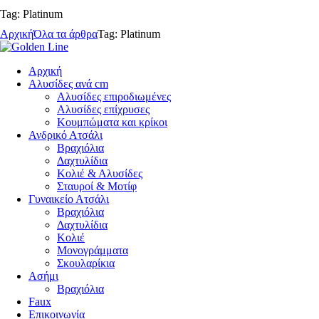
Tag: Platinum
Αρχική
Όλα τα άρθρα
Tag: Platinum
Αρχική
Αλυσίδες ανά cm
Αλυσίδες επιροδιωμένες
Αλυσίδες επίχρυσες
Κουμπώματα και κρίκοι
Ανδρικό Ατσάλι
Βραχιόλια
Δαχτυλίδια
Κολιέ & Αλυσίδες
Σταυροί & Μοτίφ
Γυναικείο Ατσάλι
Βραχιόλια
Δαχτυλίδια
Κολιέ
Μονογράμματα
Σκουλαρίκια
Ασήμι
Βραχιόλια
Faux
Επικοινωνία