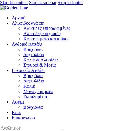
Skip to content
Skip to sidebar
Skip to footer
Αρχική
Αλυσίδες ανά cm
Αλυσίδες επιροδιωμένες
Αλυσίδες επίχρυσες
Κουμπώματα και κρίκοι
Ανδρικό Ατσάλι
Βραχιόλια
Δαχτυλίδια
Κολιέ & Αλυσίδες
Σταυροί & Μοτίφ
Γυναικείο Ατσάλι
Βραχιόλια
Δαχτυλίδια
Κολιέ
Μονογράμματα
Σκουλαρίκια
Ασήμι
Βραχιόλια
Faux
Επικοινωνία