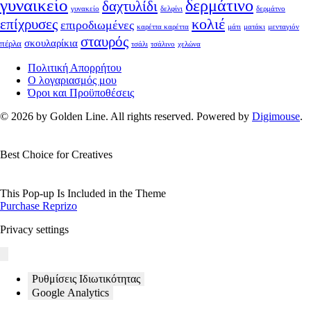
γυναικείο
δερμάτινο
δαχτυλίδι
γυνακείο
δελφίνι
δερμάτνο
κολιέ
επίχρυσες
επιροδιωμένες
καρέττα καρέττα
μάτι
ματάκι
μενταγιόν
σταυρός
σκουλαρίκια
πέρλα
τσάλι
τσάλινο
χελώνα
Πολιτική Απορρήτου
Ο λογαριασμός μου
Όροι και Προϋποθέσεις
© 2026 by Golden Line. All rights reserved. Powered by
Digimouse
.
Best Choice for Creatives
This Pop-up Is Included in the Theme
Purchase Reprizo
Privacy settings
Ρυθμίσεις Ιδιωτικότητας
Google Analytics